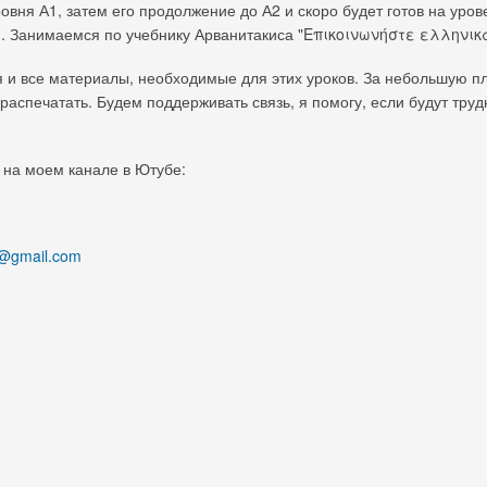
ровня А1, затем его продолжение до А2 и скоро будет готов на уров
ам. Занимаемся по учебнику Арванитакиса "Επικοινωνήστε ελληνικ
ся и все материалы, необходимые для этих уроков. За небольшую п
распечатать. Будем поддерживать связь, я помогу, если будут труд
о на моем канале в Ютубе:
a@gmail.com