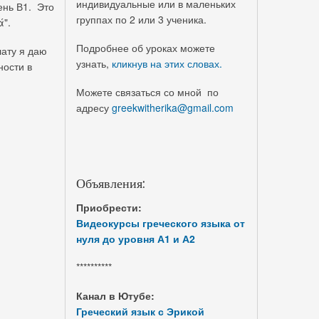
индивидуальные или в маленьких
ень В1. Это
группах по 2 или 3 ученика.
ά".
Подробнее об уроках можете
лату я даю
узнать,
кликнув на этих словах.
ности в
Можете связаться со мной по
адресу
greekwitherika@gmail.com
Объявления:
Приобрести:
Видеокурсы греческого языка от
нуля до уровня А1 и А2
**********
Канал в Ютубе:
Греческий язык с Эрикой