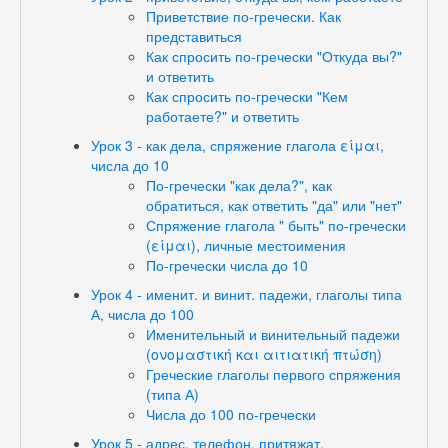
Приветствие по-гречески. Как
представиться
Как спросить по-гречески "Откуда вы?"
и ответить
Как спросить по-гречески "Кем
работаете?" и ответить
Урок 3 - как дела, спряжение глагола είμαι,
числа до 10
По-гречески "как дела?", как
обратиться, как ответить "да" или "нет"
Спряжение глагола " быть" по-гречески
(είμαι), личные местоимения
По-гречески числа до 10
Урок 4 - именит. и винит. падежи, глаголы типа
А, числа до 100
Именительный и винительный падежи
(ονομαστική και αιτιατική πτώση)
Греческие глаголы первого спряжения
(типа А)
Числа до 100 по-гречески
Урок 5 - адрес, телефон, притяжат.