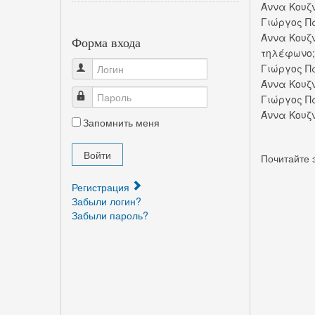
Άννα Κουζ
Γιώργος Π
Άννα Κουζ
Форма входа
τηλέφωνο;
Γιώργος Π
Логин
Άννα Κουζ
Пароль
Γιώργος Π
Άννα Κουζ
Запомнить меня
Войти
Почитайте э
Регистрация
Забыли логин?
Забыли пароль?