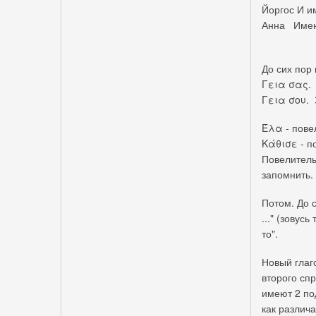
Йоргос И и
Анна Имею 
До сих пор 
Γεια σας. 
Γεια σου. 
Έλα - повел
Κάθισε - по
Повелитель
запомнить.
Потом. До 
..." (зовус
то".
Новый глаг
второго сп
имеют 2 под
как различа