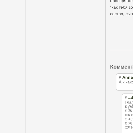
проспрягае
"как тебя з
сестра, сын,
Коммен
#
Anna
А к ка
#
a
Гла
εγώ
εσύ
αυτ
εμε
εσε
αυτ