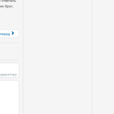
 отвечать
ки брат,
перед
одератору