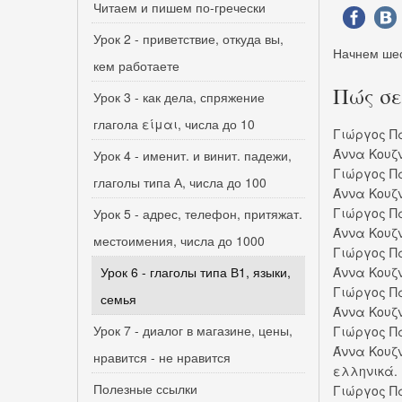
Читаем и пишем по-гречески
Урок 2 - приветствие, откуда вы,
Начнем шест
кем работаете
Πώς σε
Урок 3 - как дела, спряжение
глагола είμαι, числа до 10
Γιώργος Π
Άννα Κουζ
Урок 4 - именит. и винит. падежи,
Γιώργος Π
глаголы типа А, числа до 100
Άννα Κουζ
Γιώργος Π
Урок 5 - адрес, телефон, притяжат.
Άννα Κουζ
местоимения, числа до 1000
Γιώργος Π
Урок 6 - глаголы типа В1, языки,
Άννα Κουζ
Γιώργος Π
семья
Άννα Κουζ
Урок 7 - диалог в магазине, цены,
Γιώργος Π
Άννα Κουζ
нравится - не нравится
ελληνικά. 
Полезные ссылки
Γιώργος Πα