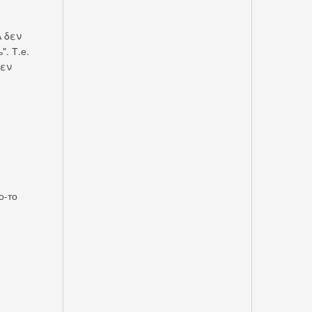
А δεν
". Т.е.
δεν
о-то