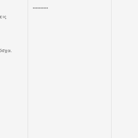
**********
εις
όσχα.