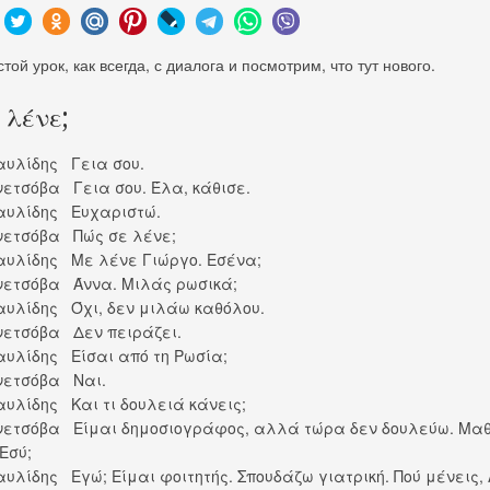
ой урок, как всегда, с диалога и посмотрим, что тут нового.
 λένε;
αυλίδης Γεια σου.
νετσόβα Γεια σου. Έλα, κάθισε.
αυλίδης Ευχαριστώ.
νετσόβα Πώς σε λένε;
αυλίδης Με λένε Γιώργο. Εσένα;
νετσόβα Άννα. Μιλάς ρωσικά;
αυλίδης Όχι, δεν μιλάω καθόλου.
νετσόβα Δεν πειράζει.
αυλίδης Είσαι από τη Ρωσία;
νετσόβα Ναι.
αυλίδης Και τι δουλειά κάνεις;
νετσόβα Είμαι δημοσιογράφος, αλλά τώρα δεν δουλεύω. Μα
Εσύ;
υλίδης Εγώ; Είμαι φοιτητής. Σπουδάζω γιατρική. Πού μένεις, 