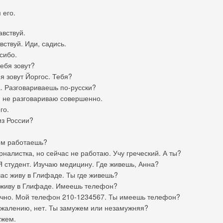
 его.
авствуй.
ствуй. Иди, садись.
сибо.
ебя зовут?
я зовут Йоргос. Тебя?
 Разговариваешь по-русски?
, не разговариваю совершенно.
го.
из России?
ем работаешь?
налистка, но сейчас не работаю. Учу греческий. А ты?
Я студент. Изучаю медицину. Где живешь, Анна?
с живу в Глифаде. Ты где живешь?
 живу в Глифаде. Имеешь телефон?
чно. Мой телефон 210-1234567. Ты имеешь телефон?
ожалению, нет. Ты замужем или незамужняя?
жем.