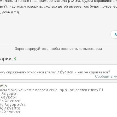
м глаголы типа В1 на примере глагола μιλάω, будем спрашивать и
овут?, научимся говорить, сколько детей имеете, как будет по-гречес
 дочь и т.д.
В
Зарегистрируйтесь, чтобы оставлять комментарии
тарии
кому спряжению относится глагол λέγομαι и как он спрягается?
Сообщить м
dmin
голы с окончанием в первом лице -ομαι относятся к типу Г1.
 λέγομαι
 λέγεσαι
ός λέγεται
ίς λεγόμαστε
ίς λέγεστε
οί λέγονται