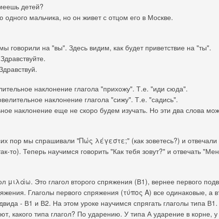
меешь детей?
одного мальчика, но он живет с отцом его в Москве.
мы говорили на "вы". Здесь видим, как будет приветствие на "ты".
Здравствуйте.
Здравствуй.
ительное наклонение глагола "прихожу". Т.е. "иди сюда".
велительное наклонение глагола "сижу". Т.е. "садись".
ное наклонение еще не скоро будем изучать. Но эти два слова мо
сих пор мы спрашивали "Πώς λέγεστε;" (как зоветесь?) и отвечал
ь так-то). Теперь научимся говорить "Как тебя зовут?" и отвечать "Мен
ол μιλάω. Это глагол второго спряжения (В1), вернее первого под
ряжения. Глаголы первого спряжения (τύπος Α) все одинаковые, а в
вида - В1 и В2. На этом уроке научимся спрягать глаголы типа В1.
ют, какого типа глагол? По ударению. У типа А ударение в корне, у