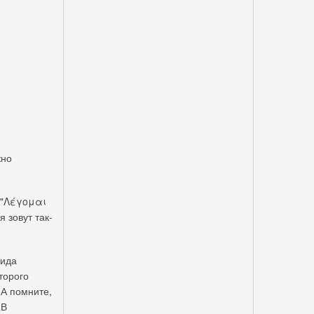
жно
и "Λέγομαι
я зовут так-
вида
торого
 А помните,
 В