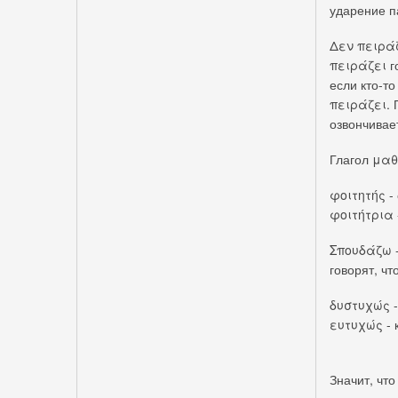
ударение п
Δεν πειράζ
πειράζει го
если кто-то
πειράζει. П
озвончивает
Глагол μαθα
φοιτητής - 
φοιτήτρια 
Σπουδάζω - 
говорят, чт
δυστυχώς -
ευτυχώς - 
Значит, что