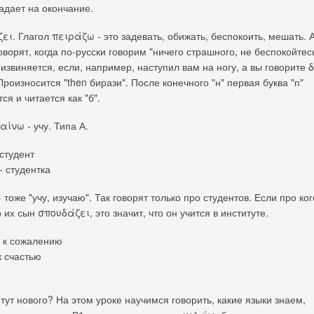
адает на окончание.
ει. Глагол πειράζω - это задевать, обижать, беспокоить, мешать. 
ворят, когда по-русски говорим "ничего страшного, не беспокойтесь
 извиняется, если, например, наступил вам на ногу, а вы говорите 
роизносится "then бирази". После конечного "н" первая буква "п"
ся и читается как "б".
ίνω - учу. Типа А.
студент
- студентка
тоже "учу, изучаю". Так говорят только про студентов. Если про ког
о их сын σπουδάζει, это значит, что он учится в институте.
 к сожалению
к счастью
 тут нового? На этом уроке научимся говорить, какие языки знаем,