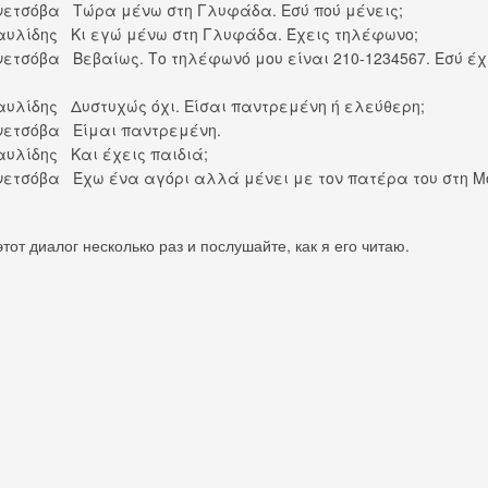
νετσόβα Τώρα μένω στη Γλυφάδα. Εσύ πού μένεις;
αυλίδης Κι εγώ μένω στη Γλυφάδα. Έχεις τηλέφωνο;
νετσόβα Βεβαίως. Το τηλέφωνό μου είναι 210-1234567. Εσύ έχ
αυλίδης Δυστυχώς όχι. Είσαι παντρεμένη ή ελεύθερη;
νετσόβα Είμαι παντρεμένη.
αυλίδης Και έχεις παιδιά;
νετσόβα Έχω ένα αγόρι αλλά μένει με τον πατέρα του στη Μ
тот диалог несколько раз и послушайте, как я его читаю.