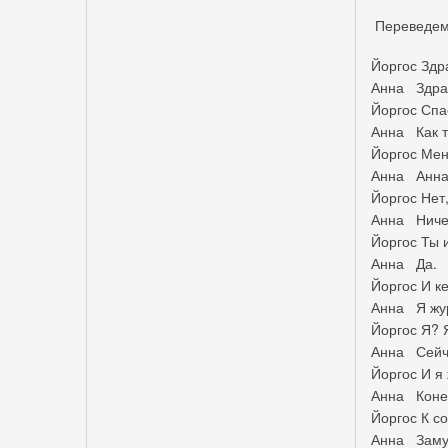
Переведем
Йоргос Здр
Анна Здрав
Йоргос Спа
Анна Как т
Йоргос Мен
Анна Анна.
Йоргос Нет
Анна Ниче
Йоргос Ты 
Анна Да.
Йоргос И к
Анна Я жур
Йоргос Я? 
Анна Сейча
Йоргос И я
Анна Коне
Йоргос К с
Анна Заму