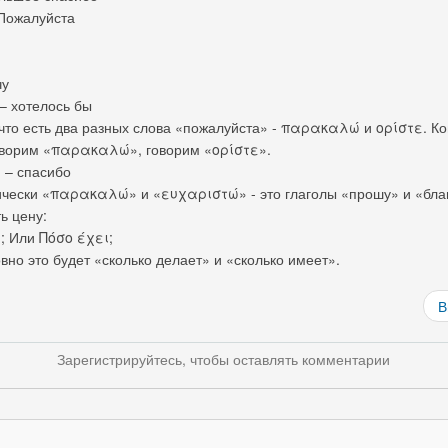
Пожалуйста
чу
 хотелось бы
что есть два разных слова «пожалуйста» - παρακαλώ и ορίστε. Ког
оворим «παρακαλώ», говорим «ορίστε».
 – спасибо
ически «παρακαλώ» и «ευχαριστώ» - это глаголы «прошу» и «бла
ь цену:
; Или Πόσο έχει;
вно это будет «сколько делает» и «сколько имеет».
В
Зарегистрируйтесь, чтобы оставлять комментарии