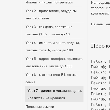
Читаем и пишем по-гречески
На предыду
телефон и 
Урок 2 - приветствие, откуда вы,
куча новых
кем работаете
Начнем, как
Урок 3 - как дела, спряжение
глагола είμαι, числа до 10
Урок 4 - именит. и винит. падежи,
Πόσο κ
глаголы типа А, числа до 100
Урок 5 - адрес, телефон, притяжат.
Πελάτης 
местоимения, числа до 1000
Πωλητής 
Πελάτης 
Урок 6 - глаголы типа В1, языки,
Πωλητής Β
семья
Πελάτης Ν
Πωλητής Π
Урок 7 - диалог в магазине, цены,
Πελάτης Ν
нравится - не нравится
Πωλητής Έ
Πελάτης Ε
Полезные ссылки
Πωλητής Κ