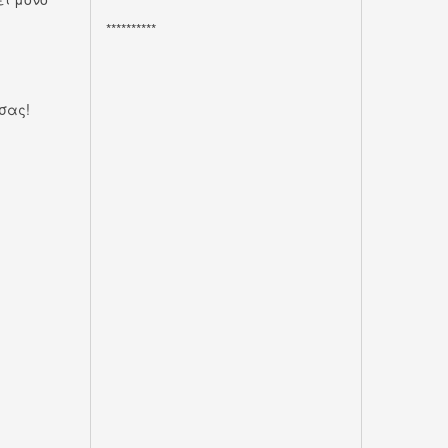
**********
σας!