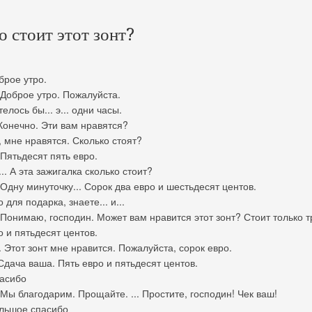
о стоит этот зонт?
рое утро.
оброе утро. Пожалуйста.
лось бы... э... одни часы.
онечно. Эти вам нравятся?
 мне нравятся. Сколько стоят?
ятьдесят пять евро.
. А эта зажигалка сколько стоит?
дну минуточку... Сорок два евро и шестьдесят центов.
для подарка, знаете... и...
онимаю, господин. Может вам нравится этот зонт? Стоит только т
 и пятьдесят центов.
 Этот зонт мне нравится. Пожалуйста, сорок евро.
дача ваша. Пять евро и пятьдесят центов.
асибо
ы благодарим. Прощайте. ... Простите, господин! Чек ваш!
льшое спасибо