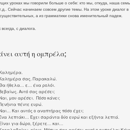
щих уроках мы говорили больше о себе: кто мы, откуда, наша семь
т.д.. Сейчас начинаем совсем другие темы. На этом уроке диалог в
 существительных, а из грамматики снова именительный падеж.
 всегда, с диалога.
άνει αυτή η ομπρέλα;
Καλημέρα.
Καλημέρα σας. Παρακαλώ.
Θα ήθελα… ε… ένα ρολόι.
εβαίως. Αυτό σας αρέσει;
αι, μου αρέσει. Πόσο κάνει;
ενήντα πέντε ευρώ.
αι… Και αυτός ο αναπτήρας πόσο έχει;
να λεπτάκι… Έχει σαράντα δύο ευρώ και εξήντα λεπτά.
ίναι για δώρο, ξέρετε… και…
αταλαβαίνω, κύριε. Μήπως σας αρέσει αυτή η ομπρέλα; Κάνε