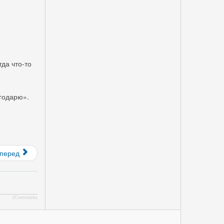
да что-то
годарю».
перед
JComments