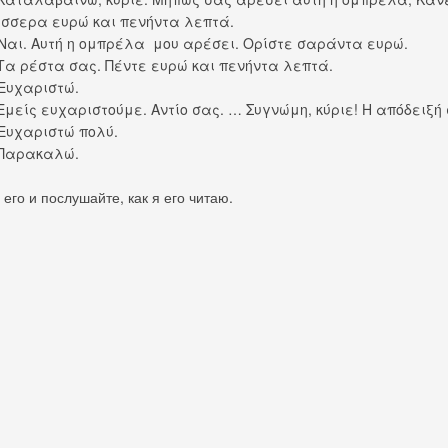
έσσερα ευρώ και πενήντα λεπτά.
αι. Αυτή η ομπρέλα μου αρέσει. Ορίστε σαράντα ευρώ.
α ρέστα σας. Πέντε ευρώ και πενήντα λεπτά.
Ευχαριστώ.
μείς ευχαριστούμε. Αντίο σας. … Συγνώμη, κύριε! Η απόδειξή 
υχαριστώ πολύ.
Παρακαλώ.
его и послушайте, как я его читаю.