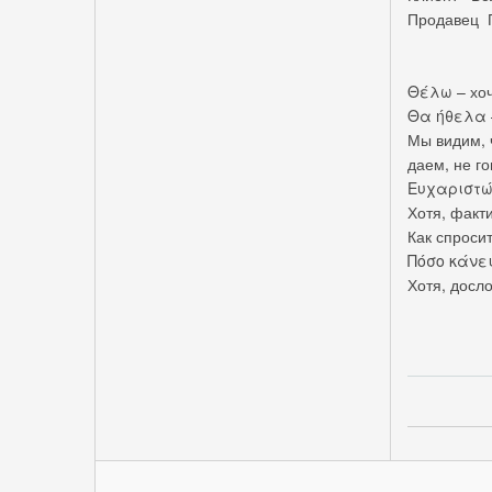
Продавец 
Θέλω – хо
Θα ήθελα –
Мы видим, 
даем, не г
Ευχαριστώ
Хотя, факт
Как спросит
Πόσο κάνει
Хотя, досло