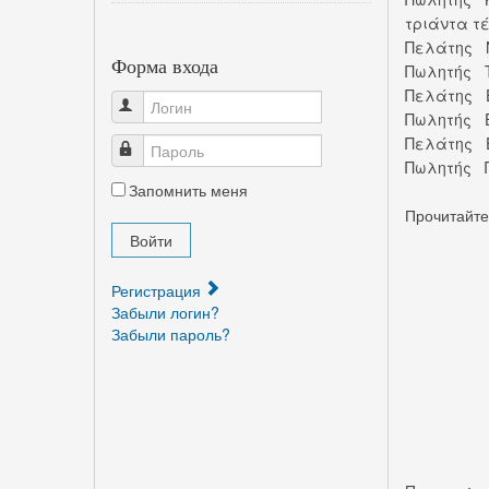
τριάντα τ
Πελάτης Ν
Форма входа
Πωλητής Τ
Πελάτης 
Логин
Πωλητής Ε
Πελάτης Ε
Пароль
Πωλητής 
Запомнить меня
Прочитайте 
Войти
Регистрация
Забыли логин?
Забыли пароль?