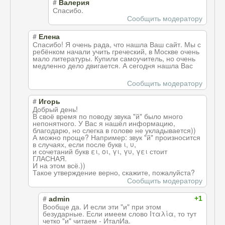
#
Валерия
Спасибо.
Сообщить модератору
#
Елена
Спасибо! Я очень рада, что нашла Ваш сайт. Мы с
ребёнком начали учить греческий, в Москве очень
мало литературы. Купили самоучитель, но очень
медленно дело двигается. А сегодня нашла Вас
Сообщить модератору
#
Игорь
Добрый день!
В своё время по поводу звука "й" было много
непонятного. У Вас я нашёл информацию,
благодарю, но слегка в голове не укладывается))
А можно проще? Например: звук "й" произносится
в случаях, если после букв ι, υ,
и сочетаний букв ει, οι, γι, γυ, γει стоит
ГЛАСНАЯ.
И на этом всё.))
Такое утверждение верно, скажите, пожалуйста?
Сообщить модератору
#
+1
admin
Вообще да. И если эти "и" при этом
безударные. Если имеем слово Ιταλία, то тут
четко "и" читаем - ИталИа.