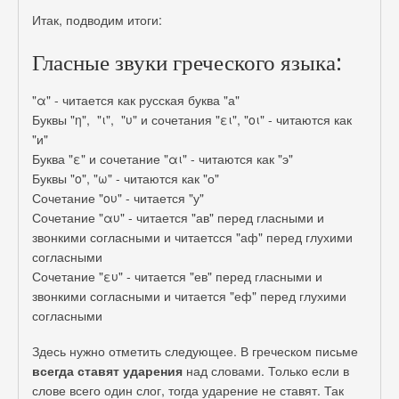
Итак, подводим итоги:
Гласные звуки греческого языка:
"α" - читается как русская буква "а"
Буквы "η", "ι", "υ" и сочетания "ει", "οι" - читаются как
"и"
Буква "ε" и сочетание "αι" - читаются как "э"
Буквы "ο", "ω" - читаются как "о"
Сочетание "ου" - читается "у"
Сочетание "αυ" - читается "ав" перед гласными и
звонкими согласными и читаетсся "аф" перед глухими
согласными
Сочетание "ευ" - читается "ев" перед гласными и
звонкими согласными и читается "еф" перед глухими
согласными
Здесь нужно отметить следующее. В греческом письме
всегда ставят ударения
над словами. Только если в
слове всего один слог, тогда ударение не ставят. Так