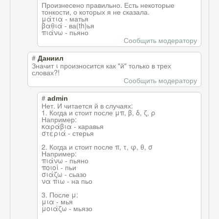
Произнесено правильно. Есть некоторые
тонкости, о которых я не сказала.
μάτια - матья
βαθιά - ва(th)ья
πιάνω - пьяно
Сообщить модератору
#
Даниил
Значит ι произносится как "й" только в трех
словах?!
Сообщить модератору
#
admin
Нет. И читается й в случаях:
1. Когда и стоит после μπ, β, δ, ζ, ρ
Например:
καράβια - каравья
στεριά - стерья
2. Когда и стоит после π, τ, φ, θ, σ
Например:
πιάνω - пьяно
ποιοί - пьи
σιάζω - сьазо
να πιω - на пьо
3. После μ:
μια - мья
μοιάζω - мьязо