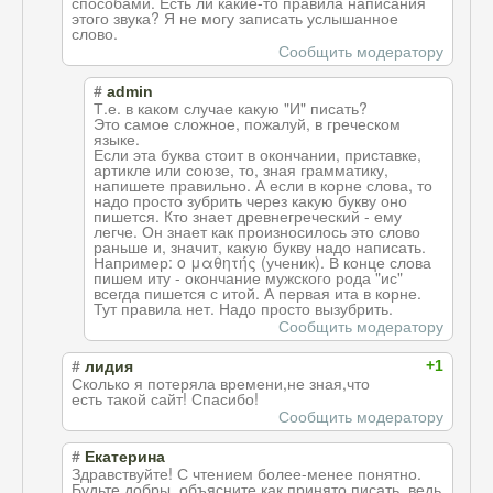
способами. Есть ли какие-то правила написания
этого звука? Я не могу записать услышанное
слово.
Сообщить модератору
#
admin
Т.е. в каком случае какую "И" писать?
Это самое сложное, пожалуй, в греческом
языке.
Если эта буква стоит в окончании, приставке,
артикле или союзе, то, зная грамматику,
напишете правильно. А если в корне слова, то
надо просто зубрить через какую букву оно
пишется. Кто знает древнегреческий - ему
легче. Он знает как произносилось это слово
раньше и, значит, какую букву надо написать.
Например: ο μαθητής (ученик). В конце слова
пишем иту - окончание мужского рода "ис"
всегда пишется с итой. А первая ита в корне.
Тут правила нет. Надо просто вызубрить.
Сообщить модератору
#
+1
лидия
Сколько я потеряла времени,не зная,что
есть такой сайт! Спасибо!
Сообщить модератору
#
Екатерина
Здравствуйте! С чтением более-менее понятно.
Будьте добры, объясните как принято писать, ведь