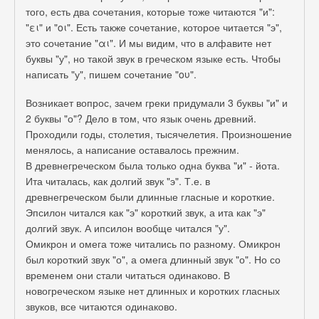
того, есть два сочетания, которые тоже читаются "и":
"ει" и "οι". Есть также сочетание, которое читается "э",
это сочетание "αι". И мы видим, что в алфавите нет
буквы "у", но такой звук в греческом языке есть. Чтобы
написать "у", пишем сочетание "ου".
Возникает вопрос, зачем греки придумали 3 буквы "и" и
2 буквы "о"? Дело в том, что язык очень древний.
Проходили годы, столетия, тысячелетия. Произношение
менялось, а написание оставалось прежним.
В древнегреческом была только одна буква "и" - йота.
Ита читалась, как долгий звук "э". Т.е. в
древнегреческом были длинные гласные и короткие.
Эпсилон читался как "э" короткий звук, а ита как "э"
долгий звук. А ипсилон вообще читался "у".
Омикрон и омега тоже читались по разному. Омикрон
был короткий звук "о", а омега длинный звук "о". Но со
временем они стали читаться одинаково. В
новогреческом языке нет длинных и коротких гласных
звуков, все читаются одинаково.