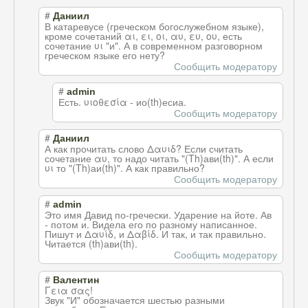
#
Даниил
В катаревусе (греческом богослужебном языке),
кроме сочетаний αι, ει, οι, αυ, ευ, ου, есть
сочетание υι "и". А в современном разговорном
греческом языке его нету?
Сообщить модератору
#
admin
Есть. υιοθεσία - ио(th)есиа.
Сообщить модератору
#
Даниил
А как прочитать слово Δαυιδ? Если считать
сочетание αυ, то надо читать "(Th)ави(th)". А если
υι то "(Th)аи(th)". А как правильно?
Сообщить модератору
#
admin
Это имя Давид по-гречески. Ударение на йоте. Ав
- потом и. Видела его по разному написанное.
Пишут и Δαυίδ, и Δαβίδ. И так, и так правильно.
Читается (th)ави(th).
Сообщить модератору
#
Валентин
Γεια σας!
Звук "И" обозначается шестью разными