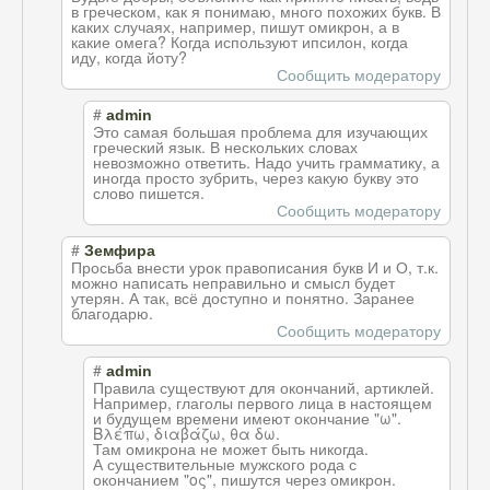
в греческом, как я понимаю, много похожих букв. В
каких случаях, например, пишут омикрон, а в
какие омега? Когда используют ипсилон, когда
иду, когда йоту?
Сообщить модератору
#
admin
Это самая большая проблема для изучающих
греческий язык. В нескольких словах
невозможно ответить. Надо учить грамматику, а
иногда просто зубрить, через какую букву это
слово пишется.
Сообщить модератору
#
Земфира
Просьба внести урок правописания букв И и О, т.к.
можно написать неправильно и смысл будет
утерян. А так, всё доступно и понятно. Заранее
благодарю.
Сообщить модератору
#
admin
Правила существуют для окончаний, артиклей.
Например, глаголы первого лица в настоящем
и будущем времени имеют окончание "ω".
Βλέπω, διαβάζω, θα δω.
Там омикрона не может быть никогда.
А существительные мужского рода с
окончанием "ος", пишутся через омикрон.