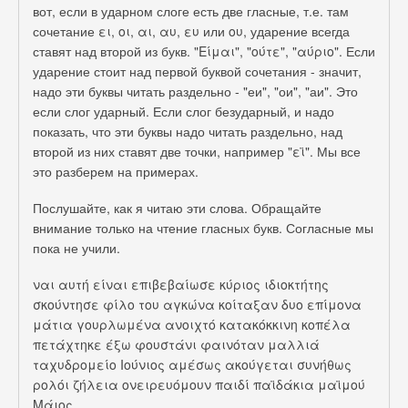
вот, если в ударном слоге есть две гласные, т.е. там
сочетание ει, οι, αι, αυ, ευ или ου, ударение всегда
ставят над второй из букв. "Είμαι", "ούτε", "αύριο". Если
ударение стоит над первой буквой сочетания - значит,
надо эти буквы читать раздельно - "еи", "ои", "аи". Это
если слог ударный. Если слог безударный, и надо
показать, что эти буквы надо читать раздельно, над
второй из них ставят две точки, например "εϊ". Мы все
это разберем на примерах.
Послушайте, как я читаю эти слова. Обращайте
внимание только на чтение гласных букв. Согласные мы
пока не учили.
ναι αυτή είναι επιβεβαίωσε κύριος ιδιοκτήτης
σκούντησε φίλο του αγκώνα κοίταξαν δυο επίμονα
μάτια γουρλωμένα ανοιχτό κατακόκκινη κοπέλα
πετάχτηκε έξω φουστάνι φαινόταν μαλλιά
ταχυδρομείο Ιούνιος αμέσως ακούγεται συνήθως
ρολόι ζήλεια ονειρευόμουν παιδί παϊδάκια μαϊμού
Μάιος