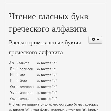
Чтение гласных букв
греческого алфавита
Рассмотрим гласные буквы
греческого алфавита
Αα
-
альфа
читается "а"
Εε
-
эпсилон
читается "э"
Ηη
-
ита
читается "и"
Ιι
-
йота
читается "и"
Οο
-
омикрон
читается "о"
Υυ
-
ипсилон
читается "и"
Ωω
-
омега
читается "о"
Что мы тут видим? Видим, что есть две буквы, которые
читаются "о" и три буквы, которые читаются "и". Кроме