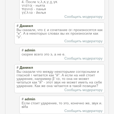
4. После ν,λ,κ,γ,χ,γκ
νιάτα - ньята
πανιά - панья
γέλια - йелья
Сообщить модератору
#
Даниил
Вы сказали, что ε и сочетание αι произносятся как
"е". А в некоторых словах вы их произносили как
"э".
Сообщить модератору
#
admin
скорее всего это э, а не е.
Сообщить модератору
#
Даниил
Вы сказали что между некоторыми согласными и
гласной ι читается как "й". А если на ней стоит
ударение, например β΄ια, то она не может
читаться как "й" - этот звук не может иметь на себе
ударение. Как же она читается в такой позиции?
Сообщить модератору
#
admin
Если стоит ударение, то это, конечно же, звук и.
вИа
Сообщить модератору