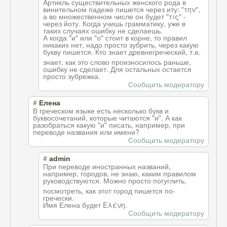
Артикль существительных женского рода в
винительном падеже пишется через иту: "την",
а во множественном числе он будет "τις" -
через йоту. Когда учишь грамматику, уже в
таких случаях ошибку не сделаешь.
А когда "и" или "о" стоит в корне, то правил
никаких нет, надо просто зубрить, через какую
букву пишется. Кто знает древнегреческий
, т.е.
знает, как это слово произносилось раньше,
ошибку не сделает. Для остальных остается
просто зубрежка.
Сообщить модератору
#
Елена
В греческом языке есть несколько букв и
буквосочетаний, которые читаются "и". А как
разобраться какую "и" писать, например, при
переводе названия или имени?
Сообщить модератору
#
admin
При переводе иностранных названий,
например, городов, не знаю, каким правилом
руководствуются
. Можно просто погуглить,
посмотреть, как этот город пишется по-
гречески.
Имя Елена будет Ελένη.
Сообщить модератору