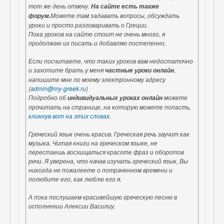
тот же день отвечу.
На сайте есть также
Можете там задавать вопросы, обсуждать
форум.
уроки и просто разговаривать о Греции.
Пока уроков на сайте стоит не очень много, я
продолжаю их писать и добавляю постепенно.
Если посчитаете, что таких уроков вам недостаточно
и захотите брать у меня
,
частные уроки онлайн
напишите мне по моему электронному адресу
(
admin@my-greek.ru
)
Подробно об
можете
индивидуальных уроках онлайн
прочитать на странице, на которую можете попасть,
кликнув вот на этих словах
.
Греческий язык очень красив. Греческая речь звучит как
музыка. Читая книги на греческом языке, не
перестаешь восхищаться красоте фраз и оборотов
речи. Я уверена, что начав изучать греческий язык, Вы
никогда не пожалеете о потраченном времени и
полюбите его, как люблю его я.
А пока послушаем красивейшую греческую песню в
исполнении Алексии Василиу.