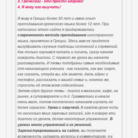
3. Греческий - это просто здорово!
4. Я могу его выучить!
Я живу в Греции более 30 лет и имею опыт
преподавания греческого языка более 12 лет. При
написании этого сайта я придерживалась
иностранного
современного метода преподавания
языка, принятого в Греции. Здесь вам не придется
вызубривать скучные таблицы склонений и спряжений.
Как только научимся читать и писать, сразу начнем
говорить диалоги. С первого же урока вы начнете
разговаривать. И темы подобраны самые необходимые
для начинающего ученика - как сказать, как вас зовут,
как сказать, откуда вы, где живете, дать адрес и
телефон, рассказать о вашей семье и, конечно же,
спросить об этом всем собеседника.
Затем идут другие темы - диалог в магазине, кафе, на
рынке, в супермаркете и т.д. Грамматики в начале
очень мало, потом постепенно начинаем изучать ее
более серьезно.
В каждом уроке есть
Уроки с озвучкой.
по несколько моих звуковых записей, где я говорю эти
диалоги из уроков, делаю некоторые упражнения.
В
уроках много упражнений и их решений.
, вы получаете
Зарегистрировавшись на сайте
возможность задавать вопросы в комментариях, я в