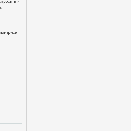
спросить и
о.
имитриса