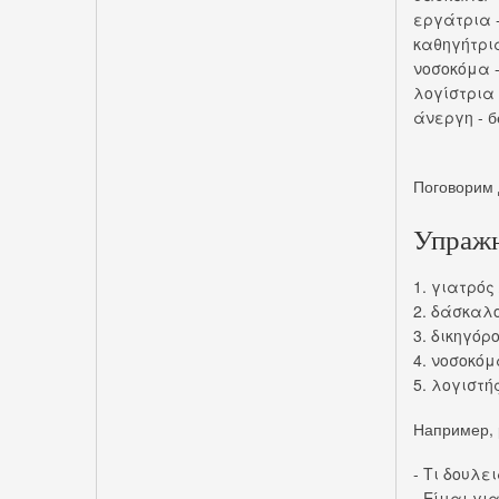
εργάτρια -
καθηγήτρια
νοσοκόμα -
λογίστρια 
άνεργη - б
Поговорим 
Упражн
1. γιατρός
2. δάσκαλ
3. δικηγόρ
4. νοσοκόμ
5. λογιστή
Например, 
- Τι δουλε
- Είμαι γι