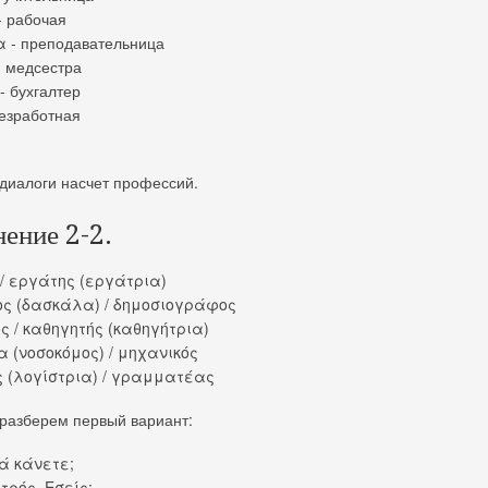
 рабочая
 - преподавательница
 медсестра
- бухгалтер
езработная
диалоги насчет профессий.
ение 2-2.
 / εργάτης (εργάτρια)
ος (δασκάλα) / δημοσιογράφος
ος / καθηγητής (καθηγήτρια)
α (νοσοκόμος) / μηχανικός
ς (λογίστρια) / γραμματέας
разберем первый вариант:
ιά κάνετε;
ατρός. Εσείς;