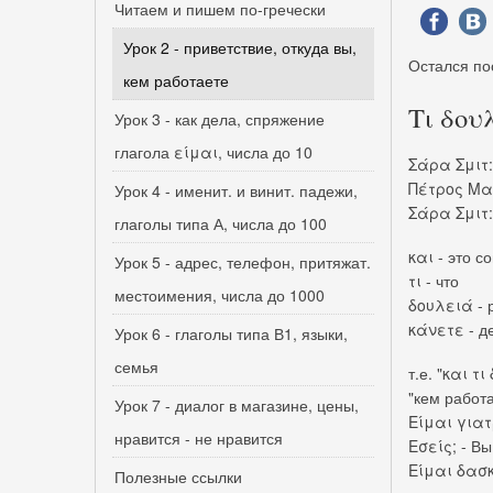
Читаем и пишем по-гречески
Урок 2 - приветствие, откуда вы,
Остался по
кем работаете
Τι δου
Урок 3 - как дела, спряжение
глагола είμαι, числа до 10
Σάρα Σμιτ
Πέτρος Μαυ
Урок 4 - именит. и винит. падежи,
Σάρα Σμι
глаголы типа А, числа до 100
και - это со
Урок 5 - адрес, телефон, притяжат.
τι - что
местоимения, числа до 1000
δουλειά - 
κάνετε - д
Урок 6 - глаголы типа В1, языки,
семья
т.е. "και τ
"кем работ
Урок 7 - диалог в магазине, цены,
Είμαι γιατ
нравится - не нравится
Εσείς; - Вы
Είμαι δασκ
Полезные ссылки