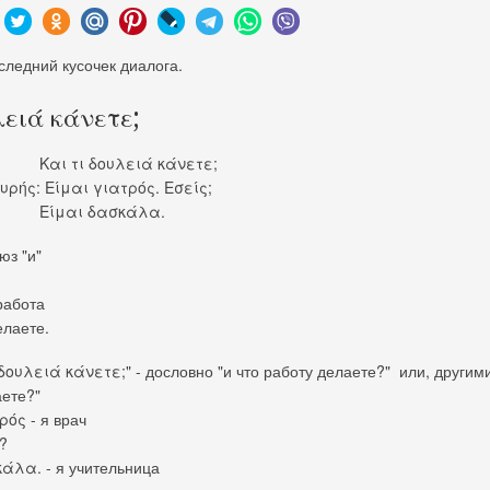
следний кусочек диалога.
λειά κάνετε;
: Και τι δουλειά κάνετε;
ρής: Είμαι γιατρός. Εσείς;
τ: Είμαι δασκάλα.
юз "и"
работа
елаете.
ι δουλειά κάνετε;" - дословно "и что работу делаете?" или, другим
аете?"
ρός - я врач
?
άλα. - я учительница