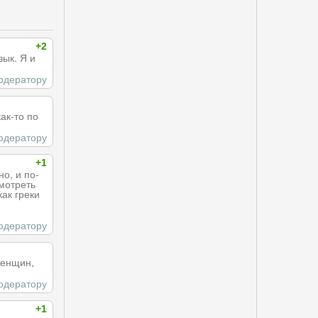
+2
зык. Я и
одератору
ак-то по
одератору
+1
о, и по-
смотреть
ак греки
одератору
женщин,
одератору
+1