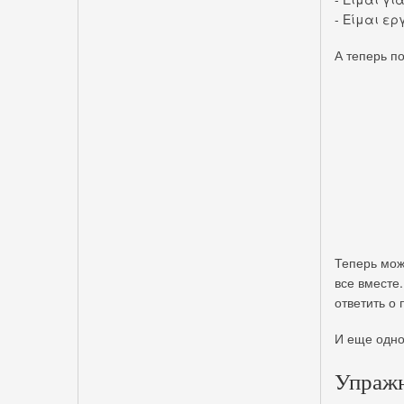
- Είμαι ερ
А теперь по
Теперь може
все вместе.
ответить о
И еще одно
Упражн