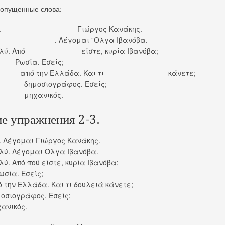
ропущенные слова:
. __________________ Γιώργος Κανάκης.
_______________. Λέγομαι ¨Ολγα Ιβανόβα.
λύ. Από _____________ είστε, κυρία Ιβανόβα;
____ Ρωσία. Εσείς;
_____ από την Ελλάδα. Και τι _______________ κάνετε;
______ δημοσιογράφος. Εσείς;
______ μηχανικός.
е упражнения 2-3.
. Λέγομαι Γιώργος Κανάκης.
ολύ. Λέγομαι Όλγα Ιβανόβα.
λύ. Από πού είστε, κυρία Ιβανόβα;
Ρωσία. Εσείς;
ό την Ελλάδα. Και τι δουλειά κάνετε;
μοσιογράφος. Εσείς;
χανικός.