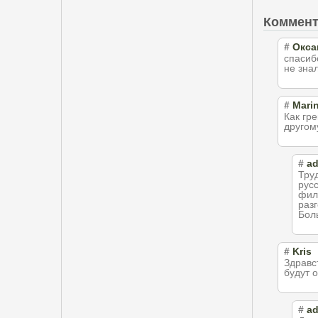
Коммен
#
Окса
спасиб
не знал
#
Mari
Как гр
другом
#
a
Труд
рус
фил
раз
Бол
#
Kris
Здравс
будут 
#
a