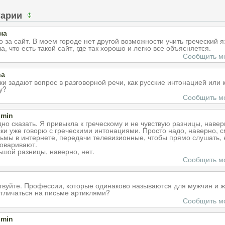
тарии
на
о за сайт. В моем городе нет другой возможности учить греческий я
а, что есть такой сайт, где так хорошо и легко все объясняется.
Сообщить м
na
еки задают вопрос в разговорной речи, как русские интонацией или к
у?
Сообщить м
dmin
но сказать. Я привыкла к греческому и не чувствую разницы, наверн
ски уже говорю с греческими интонациями. Просто надо, наверно, 
ьмы в интернете, передачи телевизионные, чтобы прямо слушать, к
говаривают.
ьшой разницы, наверно, нет.
Сообщить м
твуйте. Профессии, которые одинаково называются для мужчин и 
отличаться на письме артиклями?
Сообщить м
dmin