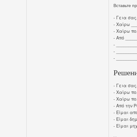
Вставьте п
- Γεια σας
- Χαίρω _
- Χαίρω πο
- Από ____
- ________
- ________
- ________
Решени
- Γεια σας
- Χαίρω π
- Χαίρω πο
- Από την 
- Είμαι απ
- Είμαι δη
- Είμαι μη