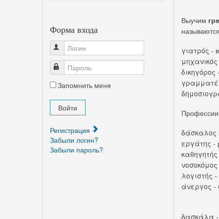
Выучим
гре
Форма входа
называются
Логин
γιατρός - 
μηχανικός 
Пароль
δικηγόρος 
γραμματέα
Запомнить меня
δημοσιογρά
Войти
Профессии,
Регистрация
δάσκαλος -
Забыли логин?
εργάτης - 
Забыли пароль?
καθηγητής 
νοσοκόμος 
λογιστής -
άνεργος - 
δασκάλα -