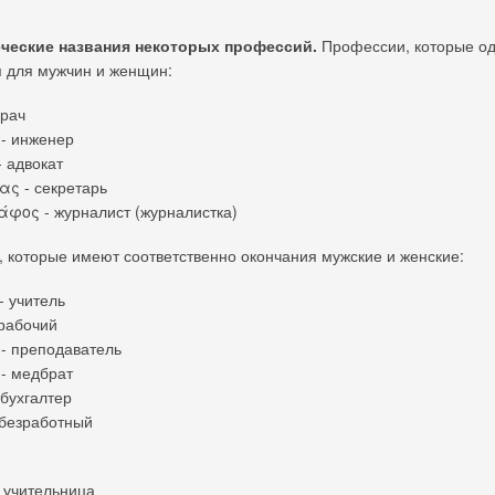
ческие названия некоторых профессий.
Профессии, которые о
 для мужчин и женщин:
врач
- инженер
- адвокат
ς - секретарь
φος - журналист (журналистка)
 которые имеют соответственно окончания мужские и женские:
 учитель
рабочий
- преподаватель
- медбрат
 бухгалтер
безработный
 учительница