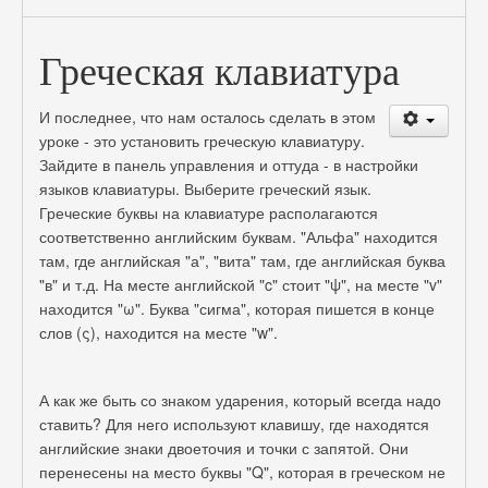
Греческая клавиатура
И последнее, что нам осталось сделать в этом
уроке - это установить греческую клавиатуру.
Зайдите в панель управления и оттуда - в настройки
языков клавиатуры. Выберите греческий язык.
Греческие буквы на клавиатуре располагаются
соответственно английским буквам. "Альфа" находится
там, где английская "а", "вита" там, где английская буква
"в" и т.д. На месте английской "c" стоит "ψ", на месте "v"
находится "ω". Буква "сигма", которая пишется в конце
слов (ς), находится на месте "w".
А как же быть со знаком ударения, который всегда надо
ставить? Для него используют клавишу, где находятся
английские знаки двоеточия и точки с запятой. Они
перенесены на место буквы "Q", которая в греческом не