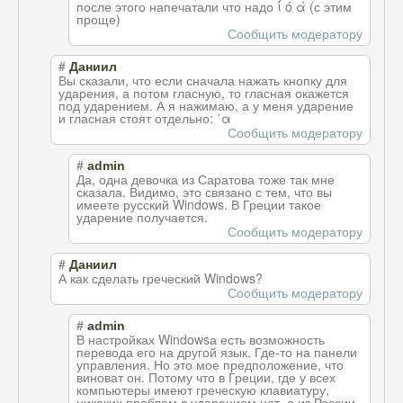
после этого напечатали что надо ί ό ά (с этим
проще)
Сообщить модератору
#
Даниил
Вы сказали, что если сначала нажать кнопку для
ударения, а потом гласную, то гласная окажется
под ударением. А я нажимаю, а у меня ударение
и гласная стоят отдельно: ΄α
Сообщить модератору
#
admin
Да, одна девочка из Саратова тоже так мне
сказала. Видимо, это связано с тем, что вы
имеете русский Windows. В Греции такое
ударение получается.
Сообщить модератору
#
Даниил
А как сделать греческий Windows?
Сообщить модератору
#
admin
В настройках Windowsа есть возможность
перевода его на другой язык. Где-то на панели
управления. Но это мое предположение, что
виноват он. Потому что в Греции, где у всех
компьютеры имеют греческую клавиатуру,
никаких проблем с ударением нет, а из России