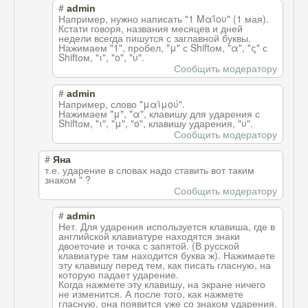
#
admin
Например, нужно написать "1 Μαΐου" (1 мая).
Кстати говоря, названия месяцев и дней
недели всегда пишутся с заглавной буквы.
Нажимаем "1", пробел, "μ" с Shiftом, "α", "ς" с
Shiftом, "ι", "ο", "υ".
Сообщить модератору
#
admin
Например, слово "μαϊμού".
Нажимаем "μ", "α", клавишу для ударения с
Shiftом, "ι", "μ", "ο", клавишу ударения, "υ".
Сообщить модератору
#
Яна
т.е. ударение в словах надо ставить вот таким
знаком " ?
Сообщить модератору
#
admin
Нет. Для ударения используется клавиша, где в
английской клавиатуре находятся знаки
двоеточие и точка с запятой. (В русской
клавиатуре там находится буква ж). Нажимаете
эту клавишу перед тем, как писать гласную, на
которую падает ударение.
Когда нажмете эту клавишу, на экране ничего
не изменится. А после того, как нажмете
гласную, она появится уже со знаком ударения.