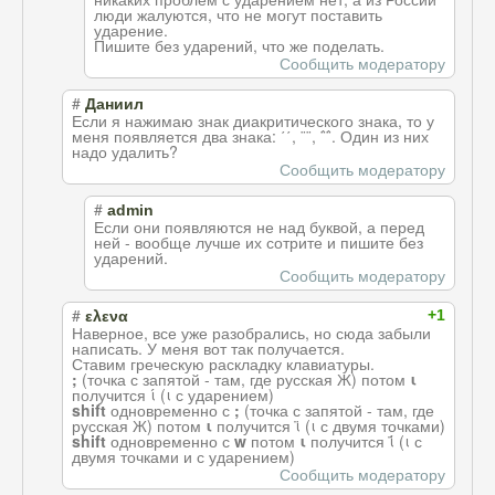
люди жалуются, что не могут поставить
ударение.
Пишите без ударений, что же поделать.
Сообщить модератору
#
Даниил
Если я нажимаю знак диакритического знака, то у
меня появляется два знака: ΄΄, ¨¨, ΅΅. Один из них
надо удалить?
Сообщить модератору
#
admin
Если они появляются не над буквой, а перед
ней - вообще лучше их сотрите и пишите без
ударений.
Сообщить модератору
#
+1
ελενα
Наверное, все уже разобрались, но сюда забыли
написать. У меня вот так получается.
Ставим греческую раскладку клавиатуры.
;
(точка с запятой - там, где русская Ж) потом
ι
получится ί (ι с ударением)
shift
одновременно с
;
(точка с запятой - там, где
русская Ж) потом
ι
получится ϊ (ι с двумя точками)
shift
одновременно с
w
потом
ι
получится ΐ (ι с
двумя точками и с ударением)
Сообщить модератору